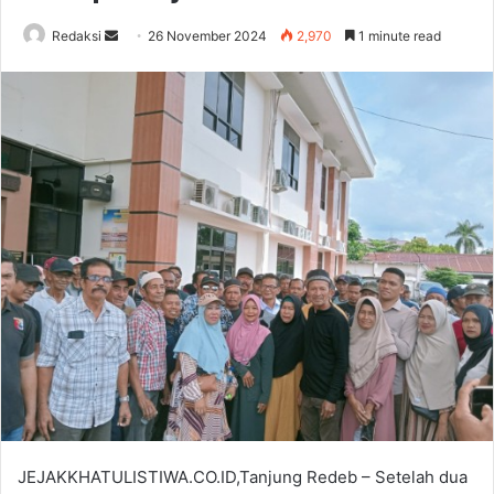
Send
Redaksi
26 November 2024
2,970
1 minute read
an
email
JEJAKKHATULISTIWA.CO.ID,Tanjung Redeb – Setelah dua