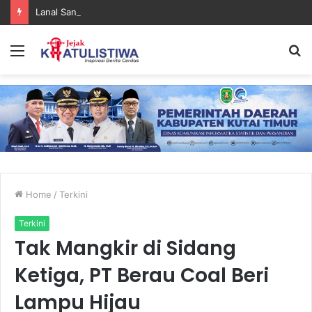
Lanal Sangatta Gelar Khitan Massal Gratis di Desa Muara Bengalon
Menu
S
fo
Home
/
Terkini
Terkini
Tak Mangkir di Sidang
Ketiga, PT Berau Coal Beri
Lampu Hijau