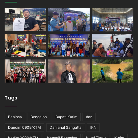
Tags
Babinsa
Bengalon
Bupati Kutim
dan
Dandim 0909/KTM
Danlanal Sangatta
IKN
Kodim 0909/KTM
Koramil Bengalon
Kutai Timur
Kutim