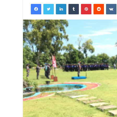
an
Facebook
Twitter
LinkedIn
Tumblr
Pinterest
Reddit
email