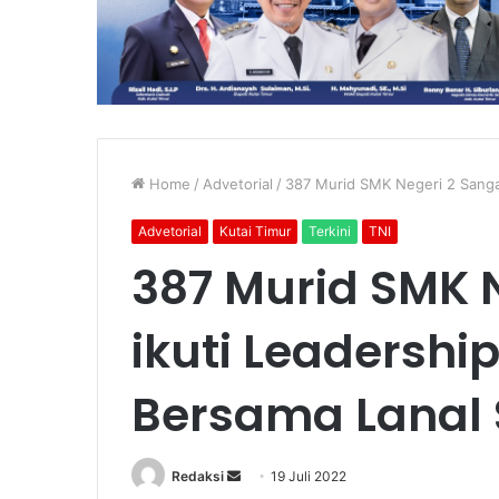
Home
/
Advetorial
/
387 Murid SMK Negeri 2 Sangat
Advetorial
Kutai Timur
Terkini
TNI
387 Murid SMK 
ikuti Leadershi
Bersama Lanal
Send
Redaksi
19 Juli 2022