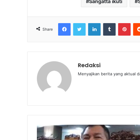
Sangatta ikuti
Facebook
Twitter
LinkedIn
Tumblr
Pint
Share
Redaksi
Menyajikan berita yang aktual 