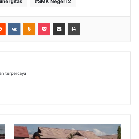
Sinergitas
SMK Negeri 2
erest
Reddit
VKontakte
Odnoklassniki
Pocket
Share via Email
Print
dan terpercaya