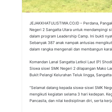
JEJAKKHATULISTIWA.CO.ID – Perdana, Pangak
Negeri 2 Sangatta Utara untuk mendampingi s
dalam program Leadership Camp. Ini bukti nyat
Sebanyak 387 anak nampak antusias mengikuti k
dalam rangka mengenali dan membangun karakt
Komandan Lanal Sangatta Letkol Laut (P) Sho
Siswa siswi SMK Negeri 2 dilapangan Mako Lan
Bukit Pelangi Kelurahan Teluk lingga, Sangatta
“Selamat datang kepada siswa-siswi SMK Neger
mengikuti kegiatan selama 3 hari kedepan. Keg
Pancasila, dan nilai kedisiplinan diri, serta k