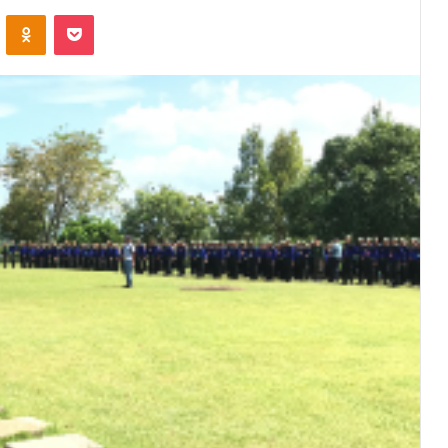
VKontakte
Odnoklassniki
Pocket