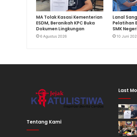
MA Tolak Kasasi Kementerian
Lanal San
ESDM, Beranikah KPC Buka
Pelatihan 
Dokumen Lingkungan
SMK Neger
6 Agustus 2026
10 Juni 202
Last Mo
Tentang Kami