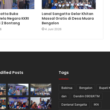
gatta Buka
Lanal Sangatta Gelar Khitan
Bela Negara KKRI
Massal Gratis di Desa Muara
i 2 Bontang
Bengalon
6
4 Juni 2026
dified Posts
Tags
Babinsa
Bengalon
Bupati 
dan
Dandim 0909/KTM
Danlanal Sangatta
IKN