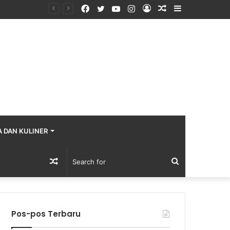
Facebook
Twitter
YouTube
Instagram
Log
Random
Sidebar
In
Article
A DAN KULINER
Random
Search
Article
for
Pos-pos Terbaru