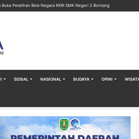
a Buka Pelatihan Bela Negara KKRI SMK Negeri 2 Bontang
I
SOSIAL
NASIONAL
BUDAYA
OPINI
WISAT