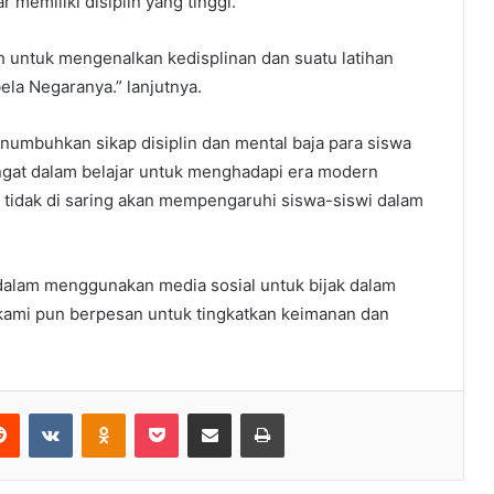
memiliki disiplin yang tinggi.
ah untuk mengenalkan kedisplinan dan suatu latihan
la Negaranya.” lanjutnya.
enumbuhkan sikap disiplin dan mental baja para siswa
gat dalam belajar untuk menghadapi era modern
la tidak di saring akan mempengaruhi siswa-siswi dalam
dalam menggunakan media sosial untuk bijak dalam
 kami pun berpesan untuk tingkatkan keimanan dan
erest
Reddit
VKontakte
Odnoklassniki
Pocket
Share via Email
Print