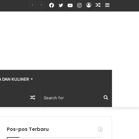
Facebook
Twitter
YouTube
Instagram
Log
Random
Sidebar
In
Article
A DAN KULINER
Random
Search
Article
for
Pos-pos Terbaru