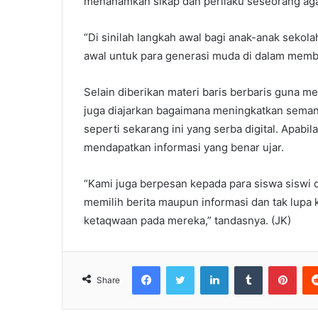
menanamkan sikap dan perilaku seseorang agar 
“Di sinilah langkah awal bagi anak-anak sekol
awal untuk para generasi muda di dalam membe
Selain diberikan materi baris berbaris guna m
juga diajarkan bagaimana meningkatkan seman
seperti sekarang ini yang serba digital. Apabi
mendapatkan informasi yang benar ujar.
“Kami juga berpesan kepada para siswa siswi 
memilih berita maupun informasi dan tak lupa
ketaqwaan pada mereka,” tandasnya. (JK)
Facebook
Twitter
LinkedIn
Tumblr
Pint
Share