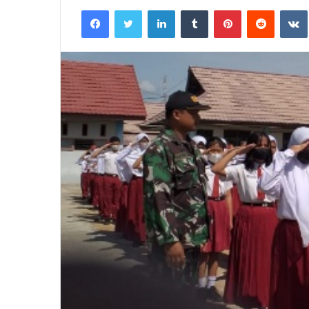
an
Facebook
Twitter
LinkedIn
Tumblr
Pinterest
Reddit
email