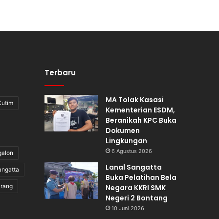
Terbaru
MA Tolak Kasasi
Kutim
Kementerian ESDM,
Beranikah KPC Buka
Dokumen
Lingkungan
6 Agustus 2026
galon
Lanal Sangatta
angatta
Buka Pelatihan Bela
irang
Negara KKRI SMK
Negeri 2 Bontang
10 Juni 2026