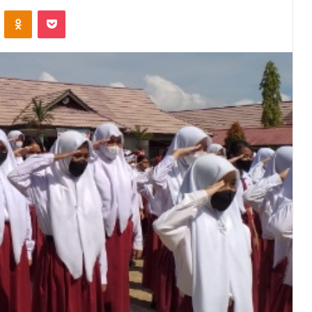
VKontakte
Odnoklassniki
Pocket