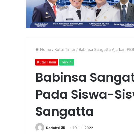
Home
/
Kutai Timur
/
Babinsa Sangatta Ajarkan PB
Kutai Timur
Terkini
Babinsa Sangat
Pada Siswa-Sis
Sangatta
Send
Redaksi
19 Juli 2022