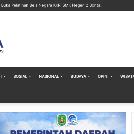
a Buka Pelatihan Bela Negara KKRI SMK Negeri 2 Bontang
I
SOSIAL
NASIONAL
BUDAYA
OPINI
WISAT