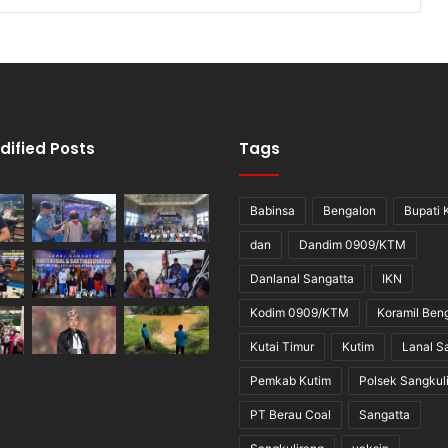
dified Posts
Tags
Babinsa
Bengalon
Bupati 
dan
Dandim 0909/KTM
Danlanal Sangatta
IKN
Kodim 0909/KTM
Koramil Ben
Kutai Timur
Kutim
Lanal S
Pemkab Kutim
Polsek Sangkul
PT Berau Coal
Sangatta