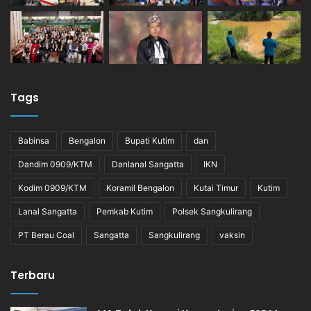
Tags
Babinsa
Bengalon
Bupati Kutim
dan
Dandim 0909/KTM
Danlanal Sangatta
IKN
Kodim 0909/KTM
Koramil Bengalon
Kutai Timur
Kutim
Lanal Sangatta
Pemkab Kutim
Polsek Sangkulirang
PT Berau Coal
Sangatta
Sangkulirang
vaksin
Terbaru