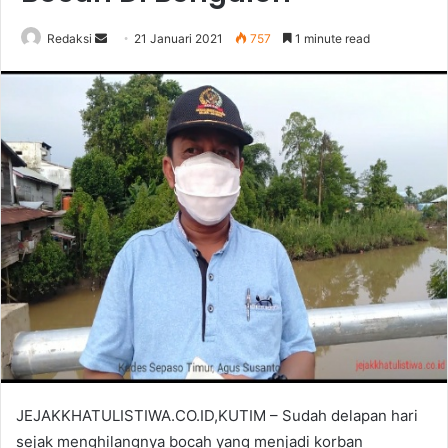
Send
Redaksi
21 Januari 2021
757
1 minute read
an
email
JEJAKKHATULISTIWA.CO.ID,KUTIM – Sudah delapan hari
sejak menghilangnya bocah yang menjadi korban