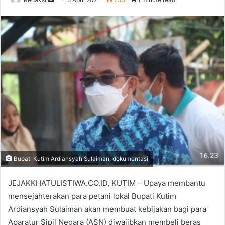
an
email
Bupati Kutim Ardiansyah Sulaiman, dokumentasi
JEJAKKHATULISTIWA.CO.ID, KUTIM – Upaya membantu
mensejahterakan para petani lokal Bupati Kutim
Ardiansyah Sulaiman akan membuat kebijakan bagi para
Aparatur Sipil Negara (ASN) diwajibkan membeli beras