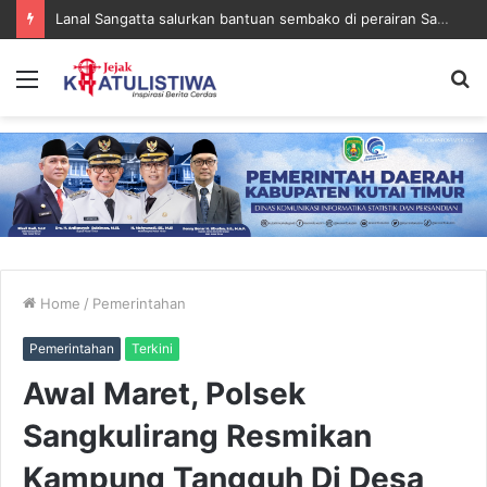
Lanal Sangatta salurkan bantuan sembako di perairan Sangatta
Menu
S
fo
Home
/
Pemerintahan
Pemerintahan
Terkini
Awal Maret, Polsek
Sangkulirang Resmikan
Kampung Tangguh Di Desa