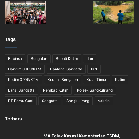
Tags
Babinsa
Bengalon
Bupati Kutim
dan
Dandim 0909/KTM
Danlanal Sangatta
IKN
Kodim 0909/KTM
Koramil Bengalon
Kutai Timur
Kutim
Lanal Sangatta
Pemkab Kutim
Polsek Sangkulirang
PT Berau Coal
Sangatta
Sangkulirang
vaksin
Terbaru
MA Tolak Kasasi Kementerian ESDM,