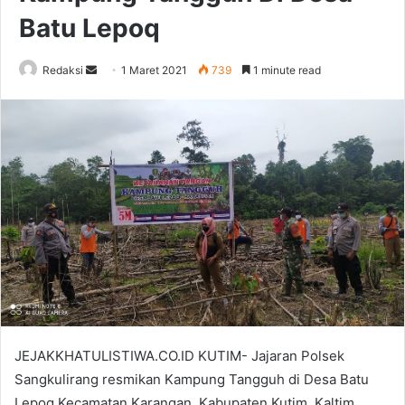
Batu Lepoq
Send
Redaksi
1 Maret 2021
739
1 minute read
an
email
JEJAKKHATULISTIWA.CO.ID KUTIM- Jajaran Polsek
Sangkulirang resmikan Kampung Tangguh di Desa Batu
Lepoq Kecamatan Karangan, Kabupaten Kutim, Kaltim.