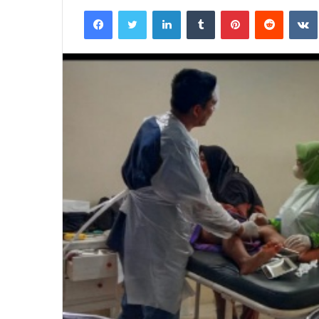
an
Facebook
Twitter
LinkedIn
Tumblr
Pinterest
Reddit
email