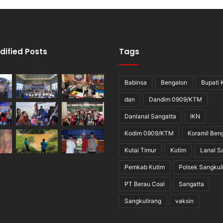
dified Posts
Tags
Babinsa
Bengalon
Bupati 
dan
Dandim 0909/KTM
Danlanal Sangatta
IKN
Kodim 0909/KTM
Koramil Ben
Kutai Timur
Kutim
Lanal S
Pemkab Kutim
Polsek Sangkul
PT Berau Coal
Sangatta
Sangkulirang
vaksin