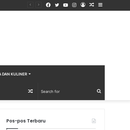
Facebook
Twitter
YouTube
Instagram
Log
Random
Sidebar
In
Article
A DAN KULINER
Random
Search
Article
for
Pos-pos Terbaru