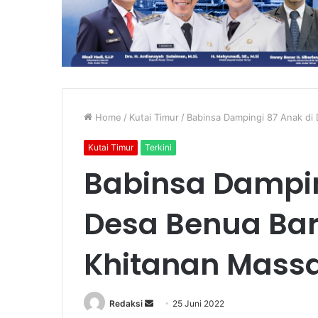
Home
/
Kutai Timur
/
Babinsa Dampingi 87 Anak di D
Kutai Timur
Terkini
Babinsa Dampin
Desa Benua Baru 
Khitanan Massa
Send
Redaksi
25 Juni 2022