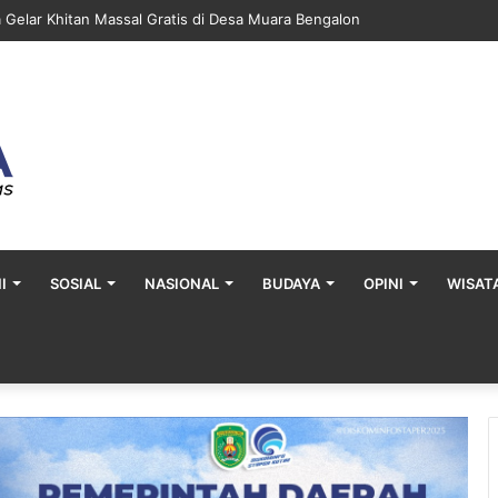
a Gelar Khitan Massal Gratis di Desa Muara Bengalon
I
SOSIAL
NASIONAL
BUDAYA
OPINI
WISAT