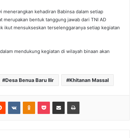
i menerangkan kehadiran Babinsa dalam setiap
at merupakan bentuk tanggung jawab dari TNI AD
k ikut mensukseskan terselenggaranya setiap kegiatan
 dalam mendukung kegiatan di wilayah binaan akan
Desa Benua Baru Ilir
Khitanan Massal
erest
Reddit
VKontakte
Odnoklassniki
Pocket
Share via Email
Print