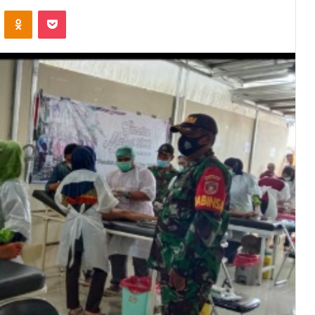
VKontakte
Odnoklassniki
Pocket