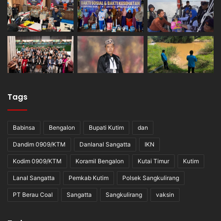
Tags
Babinsa
Bengalon
Bupati Kutim
dan
Dandim 0909/KTM
Danlanal Sangatta
IKN
Kodim 0909/KTM
Koramil Bengalon
Kutai Timur
Kutim
Lanal Sangatta
Pemkab Kutim
Polsek Sangkulirang
PT Berau Coal
Sangatta
Sangkulirang
vaksin