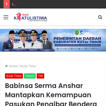
Lanal Sangatta Gelar Khitan Massal Gratis di Desa Muara Bengalon
Menu
S
fo
Home
/
Kutai Timur
Kutai Timur
Terkini
TNI
Babinsa Serma Anshar
Mantapkan Kemampuan
Pasukan Pengibar Bendera