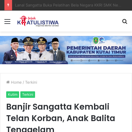
Lanal Sangatta Gelar Khitan Massal Gratis di Desa Muara Bengalon
Menu
S
fo
Home
/
Terkini
Kutim
Terkini
Banjir Sangatta Kembali
Telan Korban, Anak Balita
Tenggelam