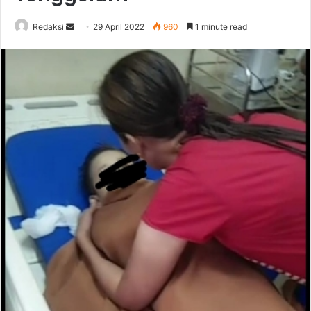
Send
Redaksi
29 April 2022
960
1 minute read
an
email