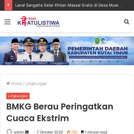
Lanal Sangatta Gelar Khitan Massal Gratis di Desa Muara Bengalon
Menu
S
fo
Home
/
Lingkungan
Lingkungan
BMKG Berau Peringatkan
Cuaca Ekstrim
Send
admin
7 Oktober 2020
785
1 minute read