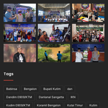
Tags
Babinsa
Bengalon
Bupati Kutim
dan
Dandim 0909/KTM
Danlanal Sangatta
IKN
Kodim 0909/KTM
Koramil Bengalon
Kutai Timur
Kutim