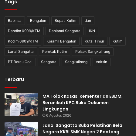
Tags
Babinsa
Bengalon
Bupati Kutim
dan
Dandim 0909/KTM
Danlanal Sangatta
IKN
Kodim 0909/KTM
Koramil Bengalon
Kutai Timur
Kutim
Lanal Sangatta
Pemkab Kutim
Polsek Sangkulirang
PT Berau Coal
Sangatta
Sangkulirang
vaksin
Terbaru
MA Tolak Kasasi Kementerian ESDM,
Beranikah KPC Buka Dokumen
Lingkungan
6 Agustus 2026
Lanal Sangatta Buka Pelatihan Bela
Negara KKRI SMK Negeri 2 Bontang