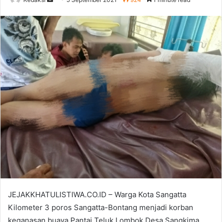
an
email
JEJAKKHATULISTIWA.CO.ID – Warga Kota Sangatta
Kilometer 3 poros Sangatta-Bontang menjadi korban
keganasan buaya Pantai Teluk Lombok Desa Sangkima