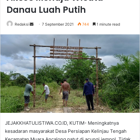
Danau Luah Putih
Send
Redaksi
7 September 2021
744
1 minute read
an
email
JEJAKKHATULISTIWA.CO.ID, KUTIM- Meningkatnya
kesadaran masyarakat Desa Persiapan Kelinjau Tengah
Kecamatan Muara Ancalong patut di acungi jempol. Tidak