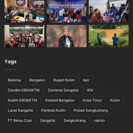
Tags
Babinsa
Bengalon
Bupati Kutim
dan
Dandim 0909/KTM
Danlanal Sangatta
IKN
Kodim 0909/KTM
Koramil Bengalon
Kutai Timur
Kutim
Lanal Sangatta
Pemkab Kutim
Polsek Sangkulirang
PT Berau Coal
Sangatta
Sangkulirang
vaksin