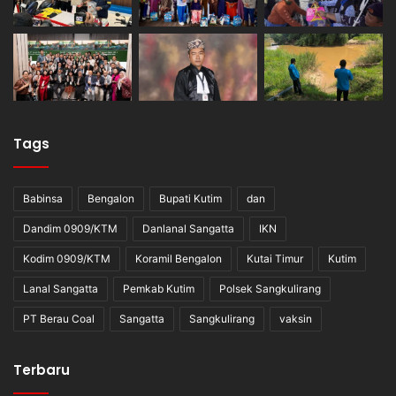
Tags
Babinsa
Bengalon
Bupati Kutim
dan
Dandim 0909/KTM
Danlanal Sangatta
IKN
Kodim 0909/KTM
Koramil Bengalon
Kutai Timur
Kutim
Lanal Sangatta
Pemkab Kutim
Polsek Sangkulirang
PT Berau Coal
Sangatta
Sangkulirang
vaksin
Terbaru