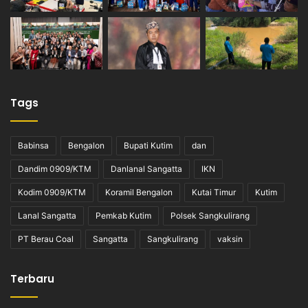
Tags
Babinsa
Bengalon
Bupati Kutim
dan
Dandim 0909/KTM
Danlanal Sangatta
IKN
Kodim 0909/KTM
Koramil Bengalon
Kutai Timur
Kutim
Lanal Sangatta
Pemkab Kutim
Polsek Sangkulirang
PT Berau Coal
Sangatta
Sangkulirang
vaksin
Terbaru