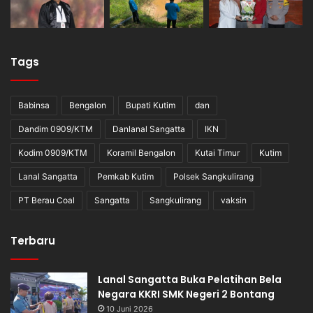
Tags
Babinsa
Bengalon
Bupati Kutim
dan
Dandim 0909/KTM
Danlanal Sangatta
IKN
Kodim 0909/KTM
Koramil Bengalon
Kutai Timur
Kutim
Lanal Sangatta
Pemkab Kutim
Polsek Sangkulirang
PT Berau Coal
Sangatta
Sangkulirang
vaksin
Terbaru
Lanal Sangatta Buka Pelatihan Bela
Negara KKRI SMK Negeri 2 Bontang
10 Juni 2026