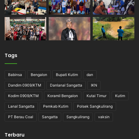
Tags
Babinsa
Bengalon
Bupati Kutim
dan
Dandim 0909/KTM
Danlanal Sangatta
IKN
Kodim 0909/KTM
Koramil Bengalon
Kutai Timur
Kutim
Lanal Sangatta
Pemkab Kutim
Polsek Sangkulirang
PT Berau Coal
Sangatta
Sangkulirang
vaksin
Terbaru