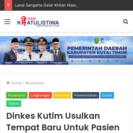
Lanal Sangatta Gelar Khitan Massal Gratis di Desa Muara Bengalon
Menu
S
fo
Home
/
Kesehatan
Kesehatan
Lingkungan
Nasional
Pemerintahan
Sosial
Terkini
Dinkes Kutim Usulkan
Tempat Baru Untuk Pasien