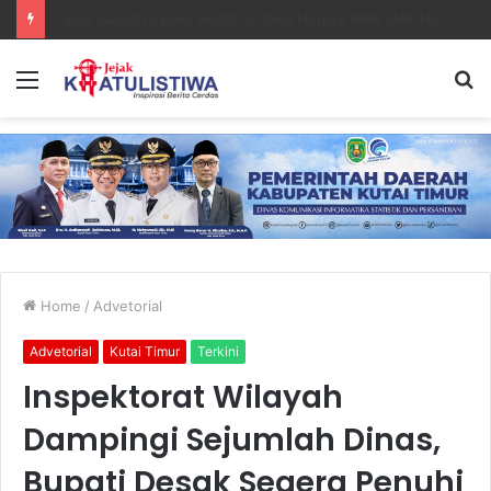
Lanal Sangatta Gelar Khitan Massal Gratis di Desa Muara Bengalon
Menu
S
fo
Home
/
Advetorial
Advetorial
Kutai Timur
Terkini
Inspektorat Wilayah
Dampingi Sejumlah Dinas,
Bupati Desak Segera Penuhi