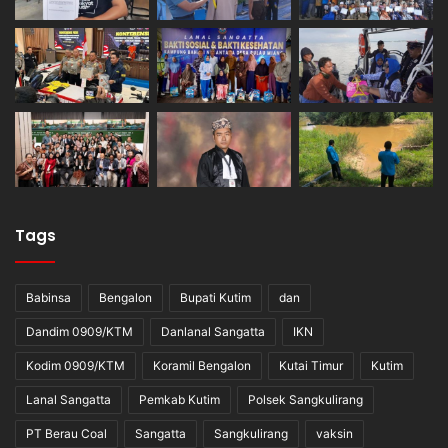
Tags
Babinsa
Bengalon
Bupati Kutim
dan
Dandim 0909/KTM
Danlanal Sangatta
IKN
Kodim 0909/KTM
Koramil Bengalon
Kutai Timur
Kutim
Lanal Sangatta
Pemkab Kutim
Polsek Sangkulirang
PT Berau Coal
Sangatta
Sangkulirang
vaksin