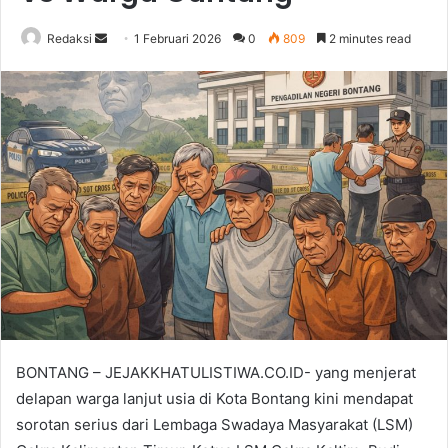
Send
Redaksi
1 Februari 2026
0
809
2 minutes read
an
email
BONTANG – JEJAKKHATULISTIWA.CO.ID- yang menjerat
delapan warga lanjut usia di Kota Bontang kini mendapat
sorotan serius dari Lembaga Swadaya Masyarakat (LSM)