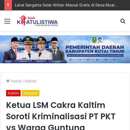
Lanal Sangatta Gelar Khitan Massal Gratis di Desa Muara Bengalon
Menu
S
fo
Home
/
Kaltiim
Kaltiim
Nasional
Ketua LSM Cakra Kaltim
Soroti Kriminalisasi PT PKT
vs Warga Guntung