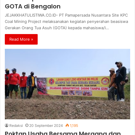
GOTA di Bengalon
JEJAKKHATULISTIWA.CO.ID- PT Pamapersada Nusantara Site KPC
Coal Mining Project melaksanakan kegiatan penyerahan beasiswa
Gerakan Orang Tua Asuh (GOTA) kepada mahasiswa/i…
Read More »
Redaksi
20 September 2024
1,195
Poktan Usaha Bersama Meraang dan