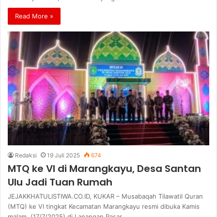
Read More »
Redaksi
19 Juli 2025
674
MTQ ke VI di Marangkayu, Desa Santan
Ulu Jadi Tuan Rumah
JEJAKKHATULISTIWA.CO.ID, KUKAR – Musabaqah Tilawatil Quran
(MTQ) ke Vl tingkat Kecamatan Marangkayu resmi dibuka Kamis
malam, (17/7/2025) di Lapangan Pasar…