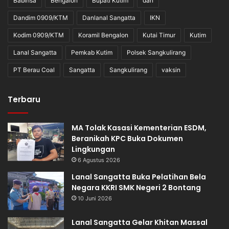
Babinsa
Bengalon
Bupati Kutim
dan
Dandim 0909/KTM
Danlanal Sangatta
IKN
Kodim 0909/KTM
Koramil Bengalon
Kutai Timur
Kutim
Lanal Sangatta
Pemkab Kutim
Polsek Sangkulirang
PT Berau Coal
Sangatta
Sangkulirang
vaksin
Terbaru
MA Tolak Kasasi Kementerian ESDM,
Beranikah KPC Buka Dokumen
Lingkungan
6 Agustus 2026
Lanal Sangatta Buka Pelatihan Bela
Negara KKRI SMK Negeri 2 Bontang
10 Juni 2026
Lanal Sangatta Gelar Khitan Massal