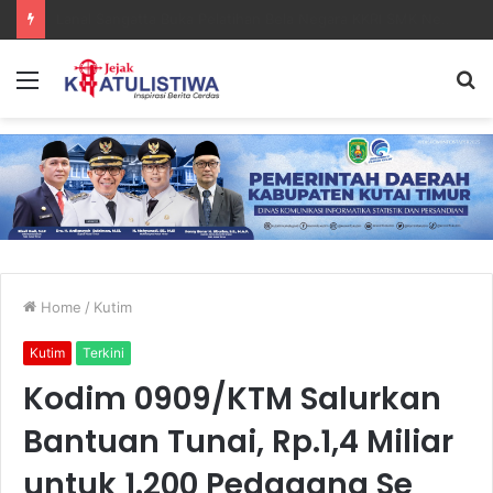
Lanal Sangatta Gelar Khitan Massal Gratis di Desa Muara Bengalon
Menu
S
fo
Home
/
Kutim
Kutim
Terkini
Kodim 0909/KTM Salurkan
Bantuan Tunai, Rp.1,4 Miliar
untuk 1.200 Pedagang Se