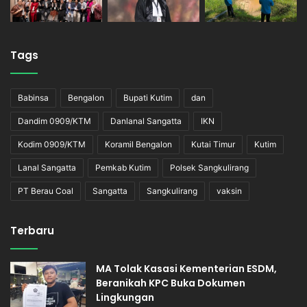
Tags
Babinsa
Bengalon
Bupati Kutim
dan
Dandim 0909/KTM
Danlanal Sangatta
IKN
Kodim 0909/KTM
Koramil Bengalon
Kutai Timur
Kutim
Lanal Sangatta
Pemkab Kutim
Polsek Sangkulirang
PT Berau Coal
Sangatta
Sangkulirang
vaksin
Terbaru
MA Tolak Kasasi Kementerian ESDM,
Beranikah KPC Buka Dokumen
Lingkungan