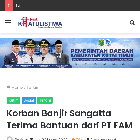
Lanal Sangatta Gelar Khitan Massal Gratis di Desa Muara Bengalon
Menu
S
fo
Home
/
Terkini
Kutim
Sosial
Terkini
Korban Banjir Sangatta
Terima Bantuan dari PT FAM
Send
Redaksi
22 Maret 2022
784
2 minutes read