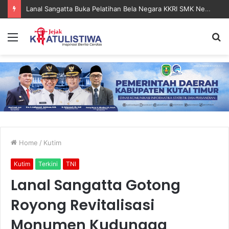
Lanal Sangatta Gelar Khitan Massal Gratis di Desa Muara Bengalon
Menu
S
fo
Home
/
Kutim
Kutim
Terkini
TNI
Lanal Sangatta Gotong
Royong Revitalisasi
Monumen Kudungga