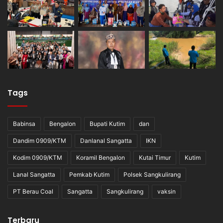
Tags
Babinsa
Bengalon
Bupati Kutim
dan
Dandim 0909/KTM
Danlanal Sangatta
IKN
Kodim 0909/KTM
Koramil Bengalon
Kutai Timur
Kutim
Lanal Sangatta
Pemkab Kutim
Polsek Sangkulirang
PT Berau Coal
Sangatta
Sangkulirang
vaksin
Terbaru