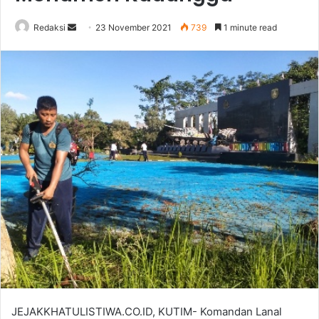
Send
Redaksi
23 November 2021
739
1 minute read
an
email
JEJAKKHATULISTIWA.CO.ID, KUTIM- Komandan Lanal