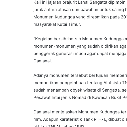
Kali ini jajaran prajurit Lanal Sangatta dipimp
jarak antara atasan dan bawahan untuk sali
Monumen Kudungga yang diresmikan pada 201
masyarakat Kutai Timur.
“Kegiatan bersih-bersih Monumen Kudungga m
monumen-monumen yang sudah didirikan agar 
penggerak generasi muda agar dapat menjaga ke
Danlanal.
Adanya monumen tersebut bertujuan memberi
memberikan pengetahuan tentang Alutsista TN
sudah menambah obyek wisata di Sangatta, s
Pesawat Intai jenis Nomad di Kawasan Bukit Pe
Danlanal menjelaskan Monumen Kudungga terdi
mm. Adapun karateristik Tank PT-76, dibuat ol
aktif di TNI AL tahun 1962.