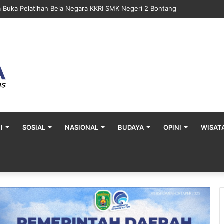
a Buka Pelatihan Bela Negara KKRI SMK Negeri 2 Bontang
I
SOSIAL
NASIONAL
BUDAYA
OPINI
WISAT