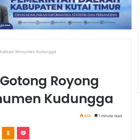
vitalisasi Monumen Kudungga
 Gotong Royong
Monumen Kudungga
658
1 minute read
VKontakte
Odnoklassniki
Pocket