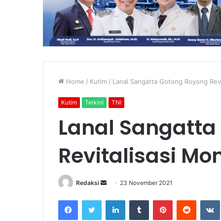
Home
/
Kutim
/
Lanal Sangatta Gotong Royong Re
Kutim
Terkini
TNI
Lanal Sangatta
Revitalisasi 
Send
Redaksi
23 November 2021
an
Facebook
Twitter
LinkedIn
Tumblr
Pinterest
Reddit
email