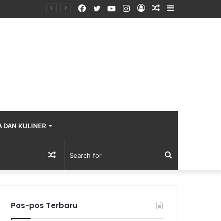
Facebook
Twitter
YouTube
Instagram
Log
Random
Sidebar
In
Article
A DAN KULINER
Random
Search
Article
for
Pos-pos Terbaru