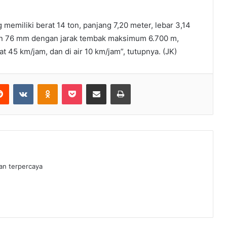
memiliki berat 14 ton, panjang 7,20 meter, lebar 3,14
on 76 mm dengan jarak tembak maksimum 6.700 m,
t 45 km/jam, dan di air 10 km/jam”, tutupnya. (JK)
erest
Reddit
VKontakte
Odnoklassniki
Pocket
Share via Email
Print
dan terpercaya