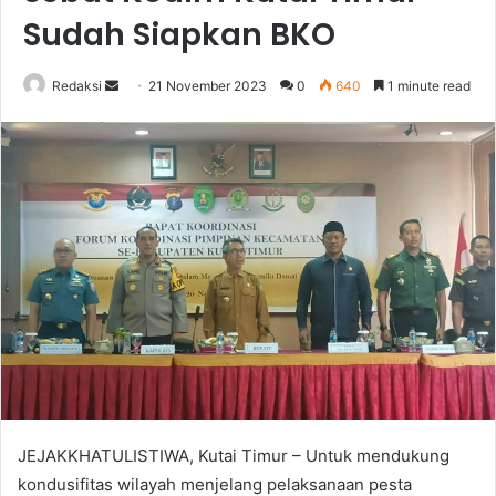
Sudah Siapkan BKO
Send
Redaksi
21 November 2023
0
640
1 minute read
an
email
JEJAKKHATULISTIWA, Kutai Timur – Untuk mendukung
kondusifitas wilayah menjelang pelaksanaan pesta