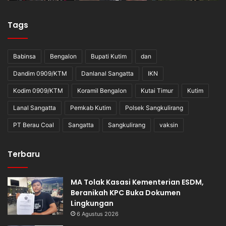
Tags
Babinsa
Bengalon
Bupati Kutim
dan
Dandim 0909/KTM
Danlanal Sangatta
IKN
Kodim 0909/KTM
Koramil Bengalon
Kutai Timur
Kutim
Lanal Sangatta
Pemkab Kutim
Polsek Sangkulirang
PT Berau Coal
Sangatta
Sangkulirang
vaksin
Terbaru
MA Tolak Kasasi Kementerian ESDM,
Beranikah KPC Buka Dokumen
Lingkungan
6 Agustus 2026