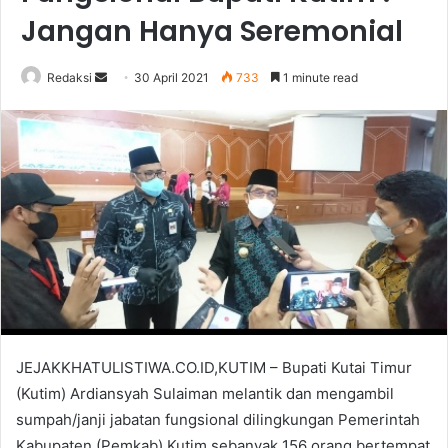
Jangan Hanya Seremonial
Send
Redaksi
30 April 2021
733
1 minute read
an
email
JEJAKKHATULISTIWA.CO.ID,KUTIM – Bupati Kutai Timur
(Kutim) Ardiansyah Sulaiman melantik dan mengambil
sumpah/janji jabatan fungsional dilingkungan Pemerintah
Kabupaten (Pemkab) Kutim sebanyak 156 orang bertempat