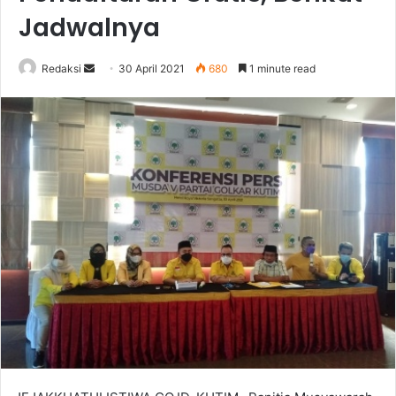
Jadwalnya
Send
Redaksi
30 April 2021
680
1 minute read
an
email