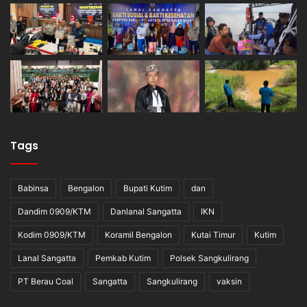
Tags
Babinsa
Bengalon
Bupati Kutim
dan
Dandim 0909/KTM
Danlanal Sangatta
IKN
Kodim 0909/KTM
Koramil Bengalon
Kutai Timur
Kutim
Lanal Sangatta
Pemkab Kutim
Polsek Sangkulirang
PT Berau Coal
Sangatta
Sangkulirang
vaksin