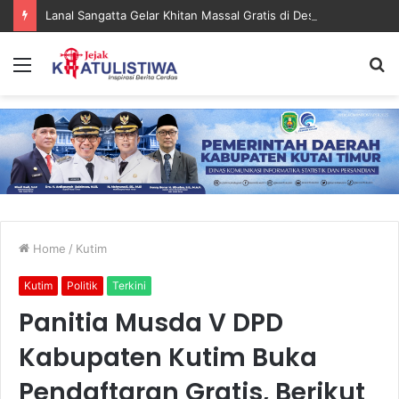
Lanal Sangatta Gelar Khitan Massal Gratis di Desa Muara Bengalon
Menu
S
fo
Home
/
Kutim
Kutim
Politik
Terkini
Panitia Musda V DPD
Kabupaten Kutim Buka
Pendaftaran Gratis, Berikut