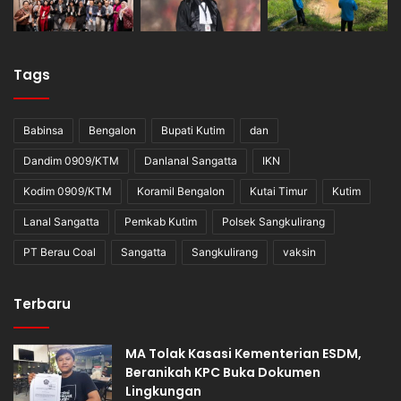
Tags
Babinsa
Bengalon
Bupati Kutim
dan
Dandim 0909/KTM
Danlanal Sangatta
IKN
Kodim 0909/KTM
Koramil Bengalon
Kutai Timur
Kutim
Lanal Sangatta
Pemkab Kutim
Polsek Sangkulirang
PT Berau Coal
Sangatta
Sangkulirang
vaksin
Terbaru
MA Tolak Kasasi Kementerian ESDM,
Beranikah KPC Buka Dokumen
Lingkungan