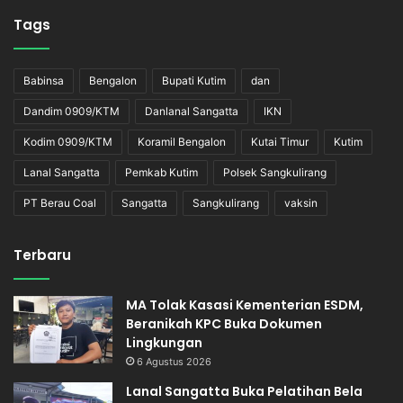
Tags
Babinsa
Bengalon
Bupati Kutim
dan
Dandim 0909/KTM
Danlanal Sangatta
IKN
Kodim 0909/KTM
Koramil Bengalon
Kutai Timur
Kutim
Lanal Sangatta
Pemkab Kutim
Polsek Sangkulirang
PT Berau Coal
Sangatta
Sangkulirang
vaksin
Terbaru
MA Tolak Kasasi Kementerian ESDM,
Beranikah KPC Buka Dokumen
Lingkungan
6 Agustus 2026
Lanal Sangatta Buka Pelatihan Bela