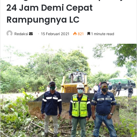
24 Jam Demi Cepat
Rampungnya LC
Send
Redaksi
15 Februari 2021
821
1 minute read
an
email