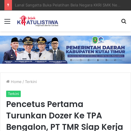
Lanal Sangatta Gelar Khitan Massal Gratis di Desa Muara Bengalon
Menu
S
fo
Home
/
Terkini
Terkini
Pencetus Pertama
Turunkan Dozer Ke TPA
Bengalon, PT TMR Siap Kerja