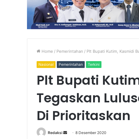
Home
/
Pemerintahan
/
Plt Bupati Kutim, Kasmidi 
Nasional
Pemerintahan
Terkini
Plt Bupati Kuti
Tegaskan Lulus
Di Prioritaskan
Send
Redaksi
8 Desember 2020