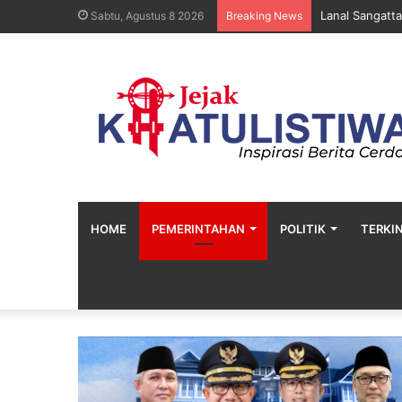
Lanal Sangatta
Sabtu, Agustus 8 2026
Breaking News
HOME
PEMERINTAHAN
POLITIK
TERKIN