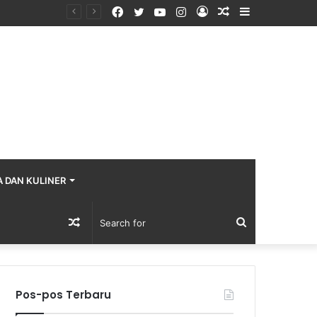
Facebook
Twitter
YouTube
Instagram
Log
Random
Sidebar
In
Article
A DAN KULINER
Random
Search
Article
for
Pos-pos Terbaru