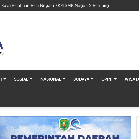
 Gelar Khitan Massal Gratis di Desa Muara Bengalon
I
SOSIAL
NASIONAL
BUDAYA
OPINI
WISAT