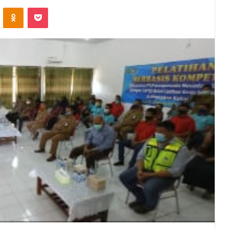
VKontakte
Odnoklassniki
Pocket