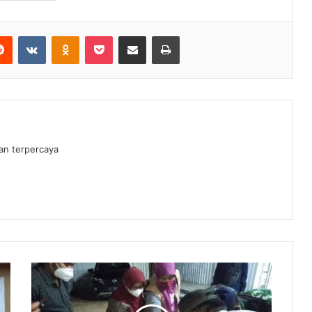
erest
Reddit
VKontakte
Odnoklassniki
Pocket
Share via Email
Print
dan terpercaya