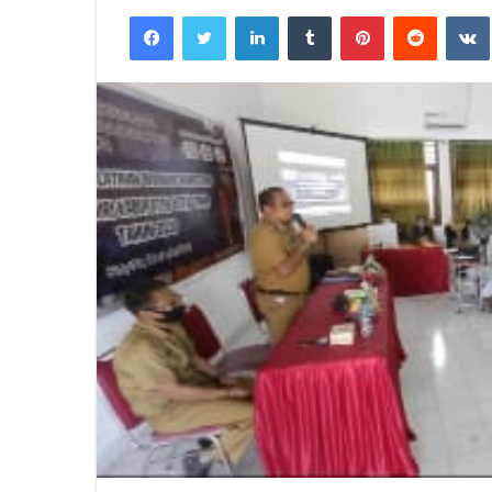
an
Facebook
Twitter
LinkedIn
Tumblr
Pinterest
Reddit
email