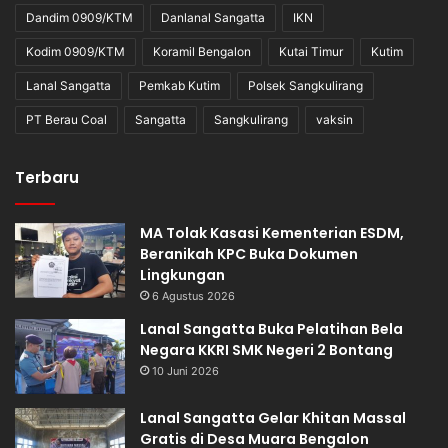
Dandim 0909/KTM
Danlanal Sangatta
IKN
Kodim 0909/KTM
Koramil Bengalon
Kutai Timur
Kutim
Lanal Sangatta
Pemkab Kutim
Polsek Sangkulirang
PT Berau Coal
Sangatta
Sangkulirang
vaksin
Terbaru
MA Tolak Kasasi Kementerian ESDM,
Beranikah KPC Buka Dokumen
Lingkungan
6 Agustus 2026
Lanal Sangatta Buka Pelatihan Bela
Negara KKRI SMK Negeri 2 Bontang
10 Juni 2026
Lanal Sangatta Gelar Khitan Massal
Gratis di Desa Muara Bengalon