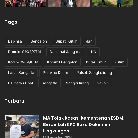
Tags
Babinsa
Bengalon
Bupati Kutim
dan
Dandim 0909/KTM
Danlanal Sangatta
IKN
Kodim 0909/KTM
Koramil Bengalon
Kutai Timur
Kutim
Lanal Sangatta
Pemkab Kutim
Polsek Sangkulirang
PT Berau Coal
Sangatta
Sangkulirang
vaksin
Terbaru
MA Tolak Kasasi Kementerian ESDM,
Beranikah KPC Buka Dokumen
Lingkungan
6 Agustus 2026