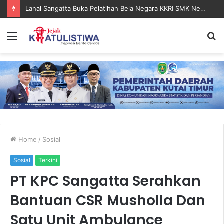
Lanal Sangatta Gelar Khitan Massal Gratis di Desa Muara Bengalon
Menu
S
fo
Home
/
Sosial
Sosial
Terkini
PT KPC Sangatta Serahkan
Bantuan CSR Musholla Dan
Satu Unit Ambulance