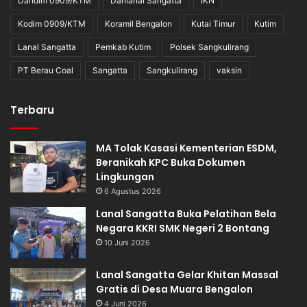
Dandim 0909/KTM
Danlanal Sangatta
IKN
Kodim 0909/KTM
Koramil Bengalon
Kutai Timur
Kutim
Lanal Sangatta
Pemkab Kutim
Polsek Sangkulirang
PT Berau Coal
Sangatta
Sangkulirang
vaksin
Terbaru
MA Tolak Kasasi Kementerian ESDM,
Beranikah KPC Buka Dokumen
Lingkungan
6 Agustus 2026
Lanal Sangatta Buka Pelatihan Bela
Negara KKRI SMK Negeri 2 Bontang
10 Juni 2026
Lanal Sangatta Gelar Khitan Massal
Gratis di Desa Muara Bengalon
4 Juni 2026