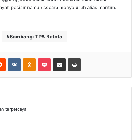
ayah pesisir namun secara menyeluruh alias maritim.
Sambangi TPA Batota
erest
Reddit
VKontakte
Odnoklassniki
Pocket
Share via Email
Print
dan terpercaya