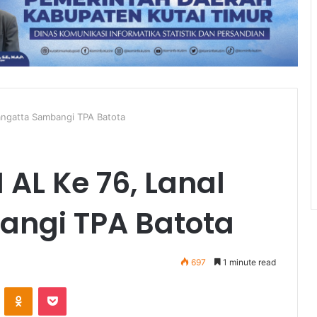
angatta Sambangi TPA Batota
AL Ke 76, Lanal
angi TPA Batota
697
1 minute read
VKontakte
Odnoklassniki
Pocket