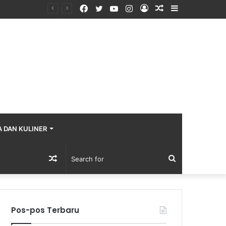
Facebook
Twitter
YouTube
Instagram
Log
Random
Sidebar
In
Article
A DAN KULINER
Random
Search
Article
for
Pos-pos Terbaru