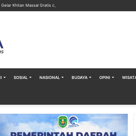
 Gelar Khitan Massal Gratis di Desa Muara Bengalon
I
SOSIAL
NASIONAL
BUDAYA
OPINI
WISAT