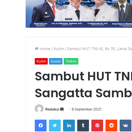
Home
/
Kutim
/
Sambut HUT TNI AL Ke 76, Lanal S
Kutim
Sosial
Terkini
Sambut HUT TNI 
Sangatta Samb
Send
Redaksi
8 September 2021
an
Facebook
Twitter
LinkedIn
Tumblr
Pinterest
Reddit
email