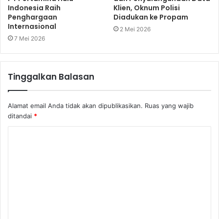
Indonesia Raih
Klien, Oknum Polisi
Penghargaan
Diadukan ke Propam
Internasional
2 Mei 2026
7 Mei 2026
Tinggalkan Balasan
Alamat email Anda tidak akan dipublikasikan.
Ruas yang wajib
ditandai
*
K
o
m
e
n
t