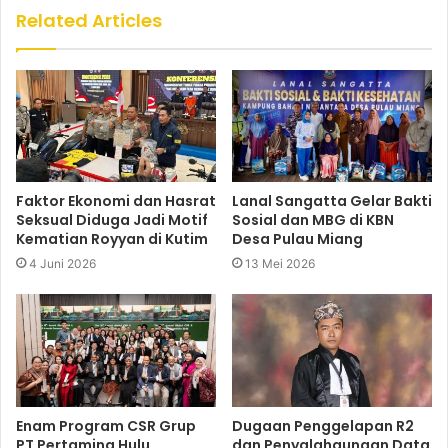
Related Articles
Faktor Ekonomi dan Hasrat
Lanal Sangatta Gelar Bakti
Seksual Diduga Jadi Motif
Sosial dan MBG di KBN
Kematian Royyan di Kutim
Desa Pulau Miang
4 Juni 2026
13 Mei 2026
Enam Program CSR Grup
Dugaan Penggelapan R2
PT Pertamina Hulu
dan Penyalahgunaan Data