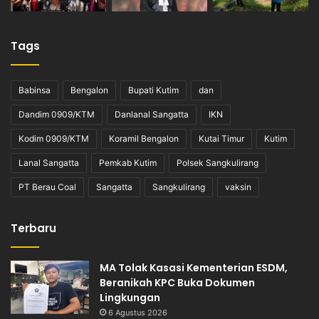
Tags
Babinsa
Bengalon
Bupati Kutim
dan
Dandim 0909/KTM
Danlanal Sangatta
IKN
Kodim 0909/KTM
Koramil Bengalon
Kutai Timur
Kutim
Lanal Sangatta
Pemkab Kutim
Polsek Sangkulirang
PT Berau Coal
Sangatta
Sangkulirang
vaksin
Terbaru
MA Tolak Kasasi Kementerian ESDM,
Beranikah KPC Buka Dokumen
Lingkungan
6 Agustus 2026