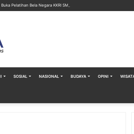
a Buka Pelatihan Bela Negara KKRI SMK Negeri 2 Bontang
I
SOSIAL
NASIONAL
BUDAYA
OPINI
WISAT