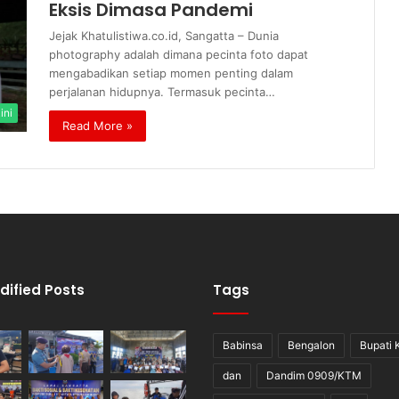
Eksis Dimasa Pandemi
Jejak Khatulistiwa.co.id, Sangatta – Dunia
photography adalah dimana pecinta foto dapat
mengabadikan setiap momen penting dalam
perjalanan hidupnya. Termasuk pecinta…
ini
Read More »
dified Posts
Tags
Babinsa
Bengalon
Bupati 
dan
Dandim 0909/KTM