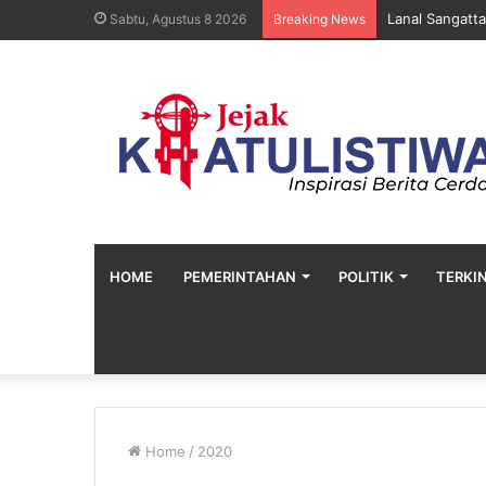
Lanal Sangatt
Sabtu, Agustus 8 2026
Breaking News
HOME
PEMERINTAHAN
POLITIK
TERKIN
Home
/
2020