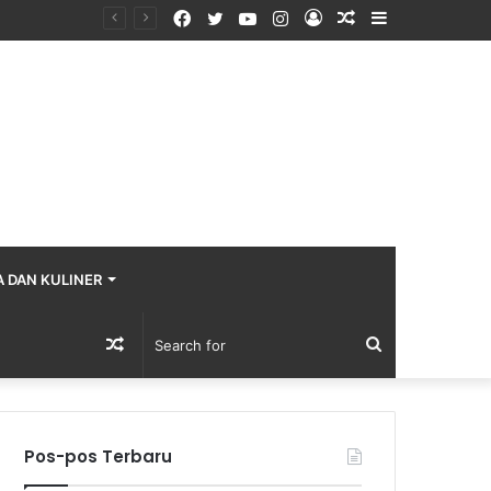
Facebook
Twitter
YouTube
Instagram
Log
Random
Sidebar
In
Article
A DAN KULINER
Random
Search
Article
for
Pos-pos Terbaru