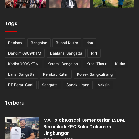
Tags
Babinsa
Bengalon
Bupati Kutim
dan
Dandim 0909/KTM
Danlanal Sangatta
IKN
Kodim 0909/KTM
Koramil Bengalon
Kutai Timur
Kutim
Lanal Sangatta
Pemkab Kutim
Polsek Sangkulirang
PT Berau Coal
Sangatta
Sangkulirang
vaksin
Terbaru
MA Tolak Kasasi Kementerian ESDM,
Beranikah KPC Buka Dokumen
Lingkungan