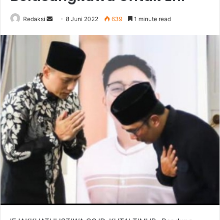
Send
Redaksi
8 Juni 2022
639
1 minute read
an
email