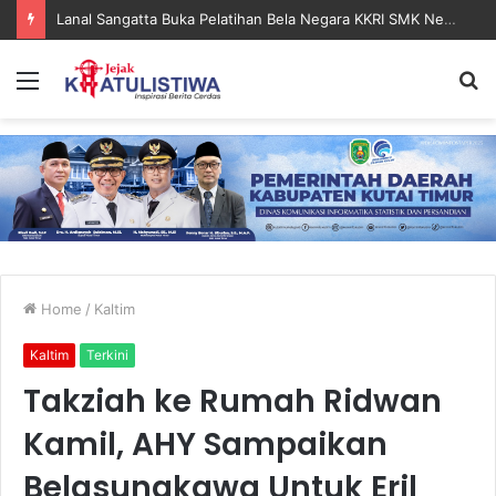
Lanal Sangatta Gelar Khitan Massal Gratis di Desa Muara Bengalon
Menu
S
fo
Home
/
Kaltim
Kaltim
Terkini
Takziah ke Rumah Ridwan
Kamil, AHY Sampaikan
Belasungkawa Untuk Eril