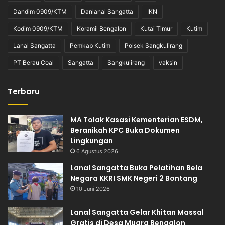
Dandim 0909/KTM
Danlanal Sangatta
IKN
Kodim 0909/KTM
Koramil Bengalon
Kutai Timur
Kutim
Lanal Sangatta
Pemkab Kutim
Polsek Sangkulirang
PT Berau Coal
Sangatta
Sangkulirang
vaksin
Terbaru
MA Tolak Kasasi Kementerian ESDM,
Beranikah KPC Buka Dokumen
Lingkungan
6 Agustus 2026
Lanal Sangatta Buka Pelatihan Bela
Negara KKRI SMK Negeri 2 Bontang
10 Juni 2026
Lanal Sangatta Gelar Khitan Massal
Gratis di Desa Muara Bengalon