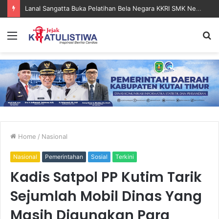
Lanal Sangatta Gelar Khitan Massal Gratis di Desa Muara Bengalon
Menu
S
fo
Home
/
Nasional
Nasional
Pemerintahan
Sosial
Terkini
Kadis Satpol PP Kutim Tarik
Sejumlah Mobil Dinas Yang
Masih Digunakan Para