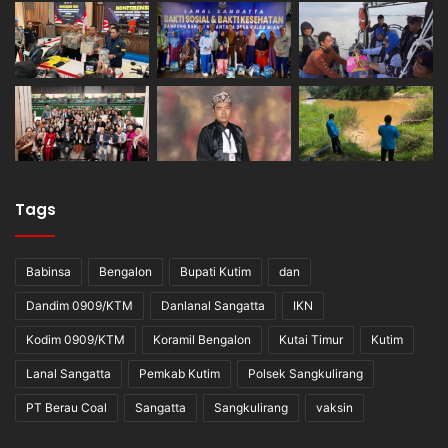
Tags
Babinsa
Bengalon
Bupati Kutim
dan
Dandim 0909/KTM
Danlanal Sangatta
IKN
Kodim 0909/KTM
Koramil Bengalon
Kutai Timur
Kutim
Lanal Sangatta
Pemkab Kutim
Polsek Sangkulirang
PT Berau Coal
Sangatta
Sangkulirang
vaksin