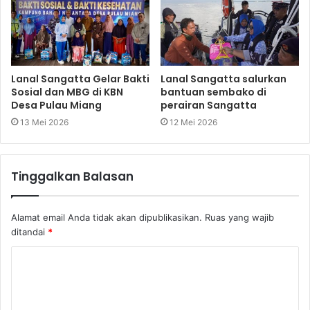
Lanal Sangatta Gelar Bakti
Lanal Sangatta salurkan
Sosial dan MBG di KBN
bantuan sembako di
Desa Pulau Miang
perairan Sangatta
13 Mei 2026
12 Mei 2026
Tinggalkan Balasan
Alamat email Anda tidak akan dipublikasikan.
Ruas yang wajib
ditandai
*
K
o
m