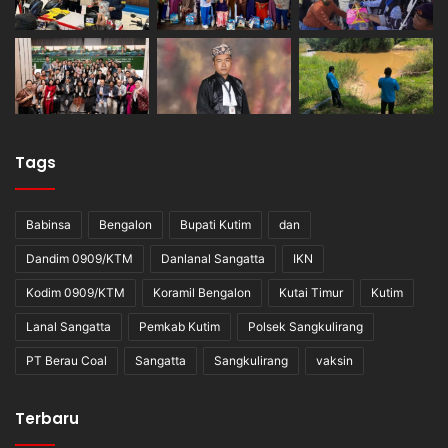
Tags
Babinsa
Bengalon
Bupati Kutim
dan
Dandim 0909/KTM
Danlanal Sangatta
IKN
Kodim 0909/KTM
Koramil Bengalon
Kutai Timur
Kutim
Lanal Sangatta
Pemkab Kutim
Polsek Sangkulirang
PT Berau Coal
Sangatta
Sangkulirang
vaksin
Terbaru