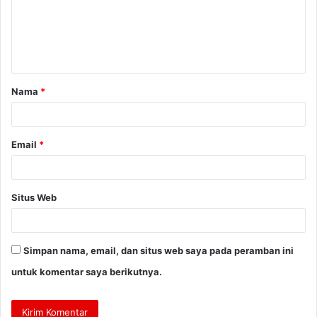
e
n
t
a
Nama
*
r
*
Email
*
Situs Web
Simpan nama, email, dan situs web saya pada peramban ini
untuk komentar saya berikutnya.