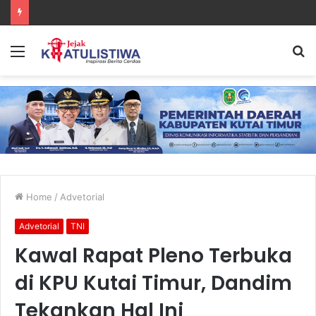
Lanal Sangatta Gelar Khitan Massal Gratis di Desa Muara Bengalon
Menu
S
fo
Home
/
Advetorial
Advetorial
TNI
Kawal Rapat Pleno Terbuka
di KPU Kutai Timur, Dandim
Tekankan Hal Ini