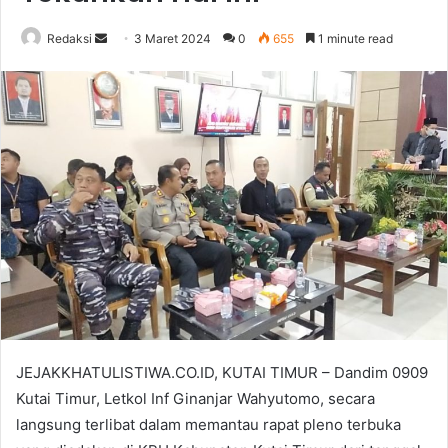
Send
Redaksi
3 Maret 2024
0
655
1 minute read
an
email
JEJAKKHATULISTIWA.CO.ID, KUTAI TIMUR – Dandim 0909
Kutai Timur, Letkol Inf Ginanjar Wahyutomo, secara
langsung terlibat dalam memantau rapat pleno terbuka