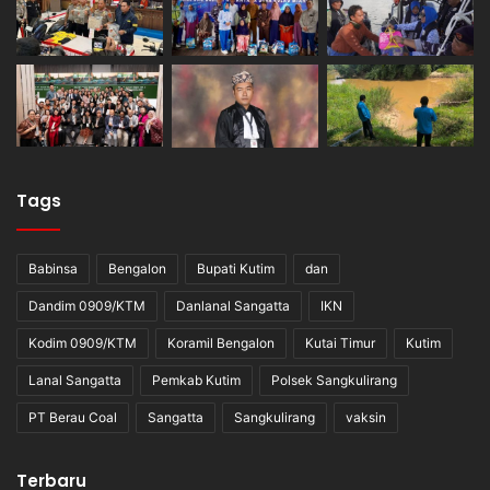
Tags
Babinsa
Bengalon
Bupati Kutim
dan
Dandim 0909/KTM
Danlanal Sangatta
IKN
Kodim 0909/KTM
Koramil Bengalon
Kutai Timur
Kutim
Lanal Sangatta
Pemkab Kutim
Polsek Sangkulirang
PT Berau Coal
Sangatta
Sangkulirang
vaksin
Terbaru