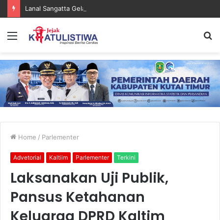
Lanal Sangatta Gelar Khitan Massal Gratis di Desa Muara Bengalon
Menu
S
fo
Home
/
Parlementer
Advetorial
Kaltiim
Parlementer
Terkini
Laksanakan Uji Publik,
Pansus Ketahanan
Keluarga DPRD Kaltim