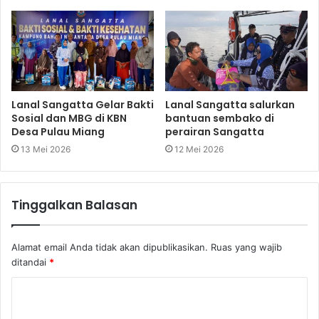
Lanal Sangatta Gelar Bakti
Lanal Sangatta salurkan
Sosial dan MBG di KBN
bantuan sembako di
Desa Pulau Miang
perairan Sangatta
13 Mei 2026
12 Mei 2026
Tinggalkan Balasan
Alamat email Anda tidak akan dipublikasikan.
Ruas yang wajib
ditandai
*
K
o