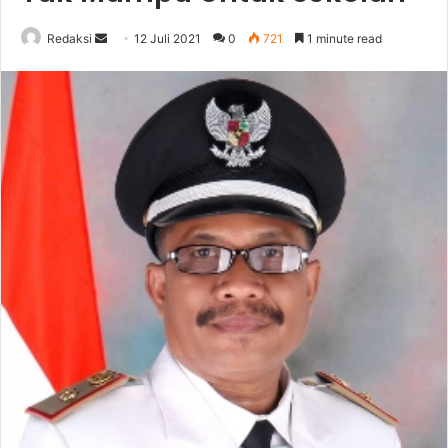
Send
Redaksi
12 Juli 2021
0
721
1 minute read
an
email