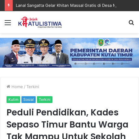
Lanal Sangatta Gelar Khitan Massal Gratis di Desa Muara Bengalon
Menu
S
fo
Home
/
Terkini
Kutim
Sosial
Terkini
Peduli Pendidikan, Kades
Sepaso Timur Bantu Warga
Tak Mampu Untuk Sekolah