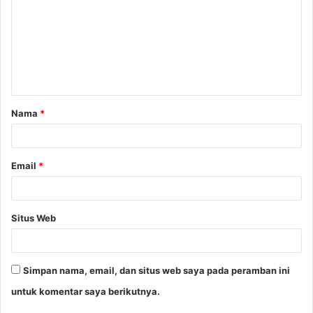
m
e
n
t
a
Nama
*
r
*
Email
*
Situs Web
Simpan nama, email, dan situs web saya pada peramban ini
untuk komentar saya berikutnya.