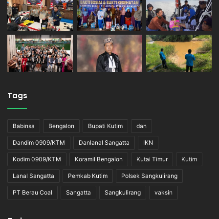
Tags
Babinsa
Bengalon
Bupati Kutim
dan
Dandim 0909/KTM
Danlanal Sangatta
IKN
Kodim 0909/KTM
Koramil Bengalon
Kutai Timur
Kutim
Lanal Sangatta
Pemkab Kutim
Polsek Sangkulirang
PT Berau Coal
Sangatta
Sangkulirang
vaksin