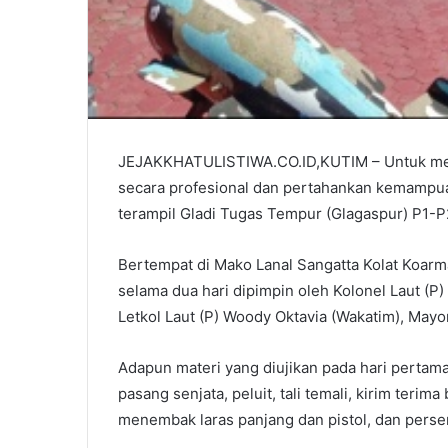
JEJAKKHATULISTIWA.CO.ID,KUTIM – Untuk me
secara profesional dan pertahankan kemampua
terampil Gladi Tugas Tempur (Glagaspur) P1-P2
Bertempat di Mako Lanal Sangatta Kolat Koarma
selama dua hari dipimpin oleh Kolonel Laut (P)
Letkol Laut (P) Woody Oktavia (Wakatim), Mayo
Adapun materi yang diujikan pada hari pertama 
pasang senjata, peluit, tali temali, kirim terim
menembak laras panjang dan pistol, dan per