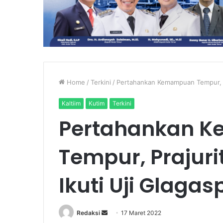
Home
/
Terkini
/
Pertahankan Kemampuan Tempur, Pra
Kaltiim
Kutim
Terkini
Pertahankan 
Tempur, Prajuri
Ikuti Uji Glagas
Send
Redaksi
17 Maret 2022