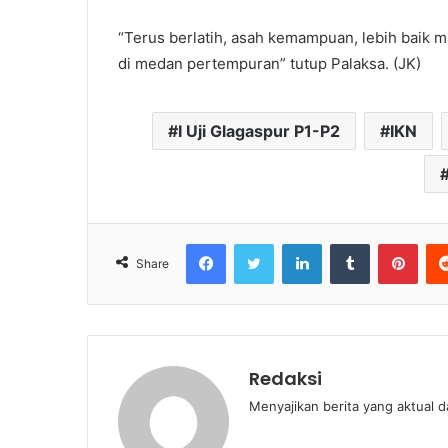
“Terus berlatih, asah kemampuan, lebih baik m
di medan pertempuran” tutup Palaksa. (JK)
I Uji Glagaspur P1-P2
IKN
Facebook
Twitter
LinkedIn
Tumblr
Pint
Share
Redaksi
Menyajikan berita yang aktual 