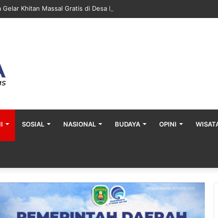
a Gelar Khitan Massal Gratis di Desa Muara Bengalon
I
SOSIAL
NASIONAL
BUDAYA
OPINI
WISAT