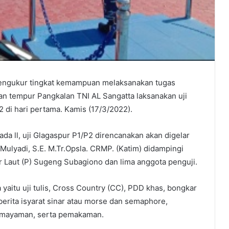
ngukur tingkat kemampuan melaksanakan tugas
n tempur Pangkalan TNI AL Sangatta laksanakan uji
 di hari pertama. Kamis (17/3/2022).
da ll, uji Glagaspur P1/P2 direncanakan akan digelar
 Mulyadi, S.E. M.Tr.Opsla. CRMP. (Katim) didampingi
r Laut (P) Sugeng Subagiono dan lima anggota penguji.
yaitu uji tulis, Cross Country (CC), PDD khas, bongkar
a berita isyarat sinar atau morse dan semaphore,
semayaman, serta pemakaman.