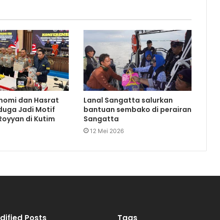
nomi dan Hasrat
Lanal Sangatta salurkan
duga Jadi Motif
bantuan sembako di perairan
oyyan di Kutim
Sangatta
12 Mei 2026
dified Posts
Tags