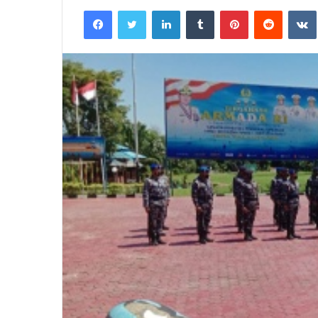
an
Facebook
Twitter
LinkedIn
Tumblr
Pinterest
Reddit
email