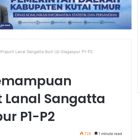
jurit Lanal Sangatta Ikuti Uji Glagaspur P1-P2
Kemampuan
t Lanal Sangatta
pur P1-P2
728
1 minute read