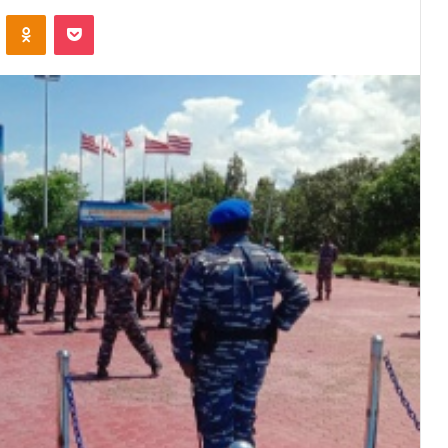
VKontakte
Odnoklassniki
Pocket