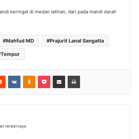
andi keringat di medan latihan, dari pada mandi darah
Mahfud MD
Prajurit Lanal Sangatta
Tempur
erest
Reddit
VKontakte
Odnoklassniki
Pocket
Share via Email
Print
dan terpercaya