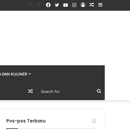
Facebook
Twitter
YouTube
Instagram
Log
Random
Sidebar
In
Article
A DAN KULINER
Random
Search
Article
for
Pos-pos Terbaru