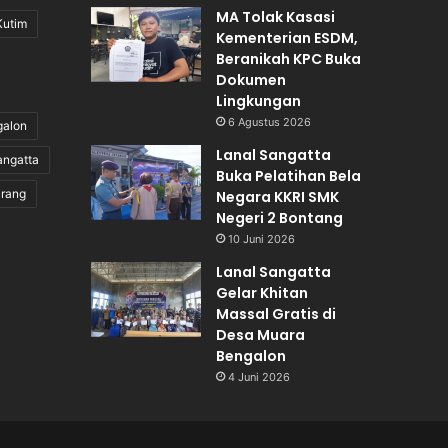
MA Tolak Kasasi
Kutim
Kementerian ESDM,
Beranikah KPC Buka
Dokumen
Lingkungan
6 Agustus 2026
galon
Lanal Sangatta
angatta
Buka Pelatihan Bela
irang
Negara KKRI SMK
Negeri 2 Bontang
10 Juni 2026
Lanal Sangatta
Gelar Khitan
Massal Gratis di
Desa Muara
Bengalon
4 Juni 2026