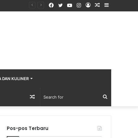
Facebook
Twitter
YouTube
Instagram
Log
Random
Sidebar
In
Article
A DAN KULINER
Random
Search
Article
for
Pos-pos Terbaru