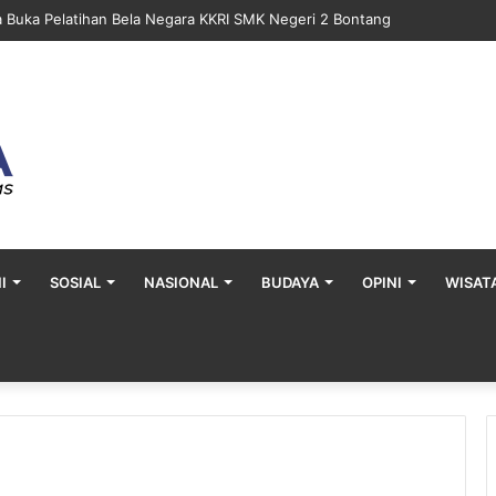
a Buka Pelatihan Bela Negara KKRI SMK Negeri 2 Bontang
I
SOSIAL
NASIONAL
BUDAYA
OPINI
WISAT