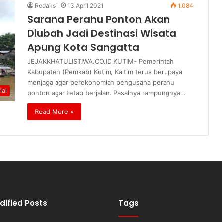
Redaksi
13 April 2021
1,084
Sarana Perahu Ponton Akan
Diubah Jadi Destinasi Wisata
Apung Kota Sangatta
JEJAKKHATULISTIWA.CO.ID KUTIM- Pemerintah
Kabupaten (Pemkab) Kutim, Kaltim terus berupaya
menjaga agar perekonomian pengusaha perahu
ial
ponton agar tetap berjalan. Pasalnya rampungnya…
Read More »
dified Posts
Tags