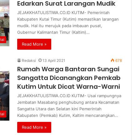
Edarkan Surat Larangan Mudik
JEJAKKHATULISTIWA.CO.ID KUTIM- Pemerintah
Kabupaten Kutai Timur (Kutim) memastikan larangan
mudik. Hal itu merujuk pada imbauan pusat,
Gubernur Kalimantan Timur (Kaltim)…
ial
Read More »
Redaksi
13 April 2021
678
Rumah Warga Bantaran Sungai
Sangatta Dicanangkan Pemkab
Kutim Untuk Dicat Warna-Warni
JEJAKKHATULISTIWA.CO.ID KUTIM- Usai rampungnya
Jembatan Masabang penghubung antara Kecamatan
Sangatta Utara dan Selatan kini Pemerintah
ial
Kabupaten (Pemkab) Kutim, Kaltim mencanangkan…
Read More »