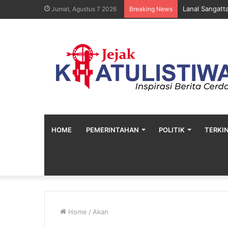
Lanal Sangatt
Jumat, Agustus 7 2026
Breaking News
HOME
PEMERINTAHAN
POLITIK
TERKIN
Home
/
Akan