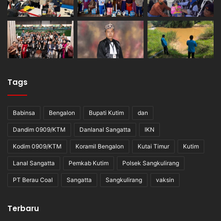
Tags
Babinsa
Bengalon
Bupati Kutim
dan
Dandim 0909/KTM
Danlanal Sangatta
IKN
Kodim 0909/KTM
Koramil Bengalon
Kutai Timur
Kutim
Lanal Sangatta
Pemkab Kutim
Polsek Sangkulirang
PT Berau Coal
Sangatta
Sangkulirang
vaksin
Terbaru