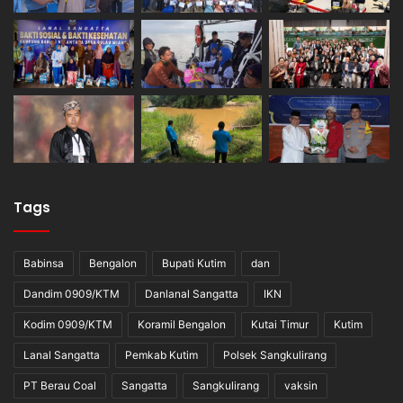
Tags
Babinsa
Bengalon
Bupati Kutim
dan
Dandim 0909/KTM
Danlanal Sangatta
IKN
Kodim 0909/KTM
Koramil Bengalon
Kutai Timur
Kutim
Lanal Sangatta
Pemkab Kutim
Polsek Sangkulirang
PT Berau Coal
Sangatta
Sangkulirang
vaksin