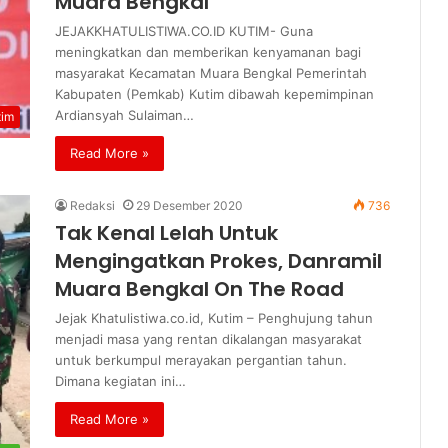
Muara Bengkal
JEJAKKHATULISTIWA.CO.ID KUTIM- Guna
meningkatkan dan memberikan kenyamanan bagi
masyarakat Kecamatan Muara Bengkal Pemerintah
Kabupaten (Pemkab) Kutim dibawah kepemimpinan
Ardiansyah Sulaiman…
tim
Read More »
Redaksi
29 Desember 2020
736
Tak Kenal Lelah Untuk
Mengingatkan Prokes, Danramil
Muara Bengkal On The Road
Jejak Khatulistiwa.co.id, Kutim – Penghujung tahun
menjadi masa yang rentan dikalangan masyarakat
untuk berkumpul merayakan pergantian tahun.
Dimana kegiatan ini…
Read More »