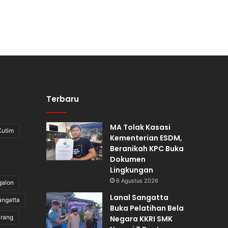
Terbaru
MA Tolak Kasasi
Kutim
Kementerian ESDM,
Beranikah KPC Buka
Dokumen
Lingkungan
6 Agustus 2026
galon
Lanal Sangatta
angatta
Buka Pelatihan Bela
irang
Negara KKRI SMK