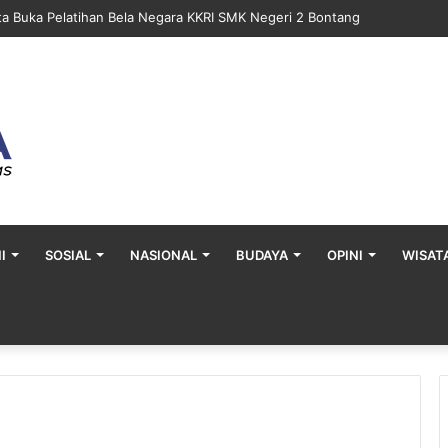
ta Gelar Khitan Massal Gratis di Desa Muara Bengalon
I
SOSIAL
NASIONAL
BUDAYA
OPINI
WISAT