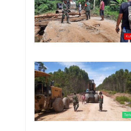
Ku
Terk