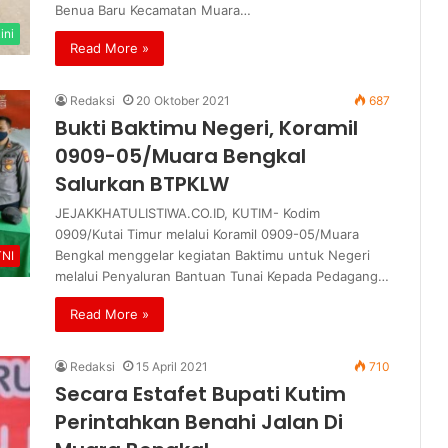
Benua Baru Kecamatan Muara…
ini
Read More »
Redaksi
20 Oktober 2021
687
Bukti Baktimu Negeri, Koramil
0909-05/Muara Bengkal
Salurkan BTPKLW
JEJAKKHATULISTIWA.CO.ID, KUTIM- Kodim
0909/Kutai Timur melalui Koramil 0909-05/Muara
Bengkal menggelar kegiatan Baktimu untuk Negeri
TNI
melalui Penyaluran Bantuan Tunai Kepada Pedagang…
Read More »
Redaksi
15 April 2021
710
Secara Estafet Bupati Kutim
Perintahkan Benahi Jalan Di