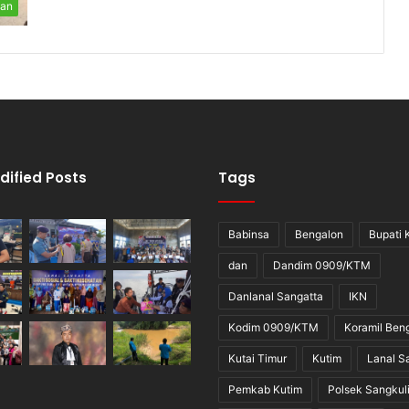
tan
dified Posts
Tags
Babinsa
Bengalon
Bupati 
dan
Dandim 0909/KTM
Danlanal Sangatta
IKN
Kodim 0909/KTM
Koramil Ben
Kutai Timur
Kutim
Lanal S
Pemkab Kutim
Polsek Sangkul