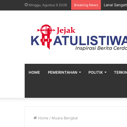
Lanal Sangat
Minggu, Agustus 9 2026
Breaking News
HOME
PEMERINTAHAN
POLITIK
TERKIN
Home
/
Muara Bengkal