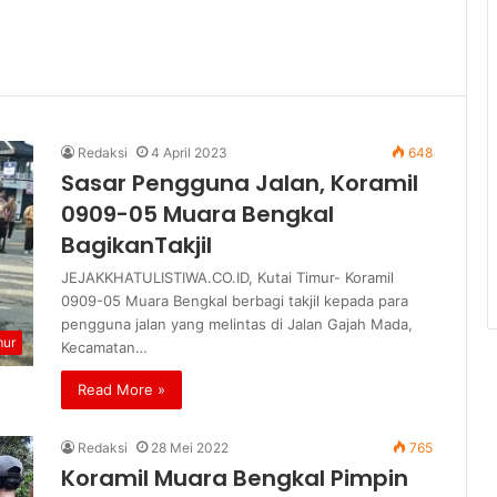
Redaksi
4 April 2023
648
Sasar Pengguna Jalan, Koramil
0909-05 Muara Bengkal
BagikanTakjil
JEJAKKHATULISTIWA.CO.ID, Kutai Timur- Koramil
0909-05 Muara Bengkal berbagi takjil kepada para
pengguna jalan yang melintas di Jalan Gajah Mada,
mur
Kecamatan…
Read More »
Redaksi
28 Mei 2022
765
Koramil Muara Bengkal Pimpin