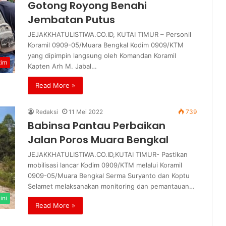
Gotong Royong Benahi
Jembatan Putus
JEJAKKHATULISTIWA.CO.ID, KUTAI TIMUR – Personil
Koramil 0909-05/Muara Bengkal Kodim 0909/KTM
yang dipimpin langsung oleh Komandan Koramil
tim
Kapten Arh M. Jabal…
Read More »
Redaksi
11 Mei 2022
739
Babinsa Pantau Perbaikan
Jalan Poros Muara Bengkal
JEJAKKHATULISTIWA.CO.ID,KUTAI TIMUR- Pastikan
mobilisasi lancar Kodim 0909/KTM melalui Koramil
0909-05/Muara Bengkal Serma Suryanto dan Koptu
Selamet melaksanakan monitoring dan pemantauan…
ini
Read More »