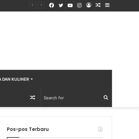
Facebook
Twitter
YouTube
Instagram
Log
Random
Sidebar
In
Article
A DAN KULINER
Random
Search
Article
for
Pos-pos Terbaru