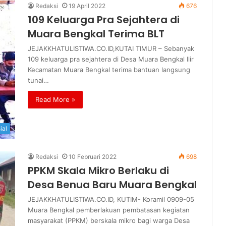
Redaksi
19 April 2022
676
109 Keluarga Pra Sejahtera di
Muara Bengkal Terima BLT
JEJAKKHATULISTIWA.CO.ID,KUTAI TIMUR – Sebanyak
109 keluarga pra sejahtera di Desa Muara Bengkal Ilir
Kecamatan Muara Bengkal terima bantuan langsung
tunai…
Read More »
ial
Redaksi
10 Februari 2022
698
PPKM Skala Mikro Berlaku di
Desa Benua Baru Muara Bengkal
JEJAKKHATULISTIWA.CO.ID, KUTIM- Koramil 0909-05
Muara Bengkal pemberlakuan pembatasan kegiatan
masyarakat (PPKM) berskala mikro bagi warga Desa